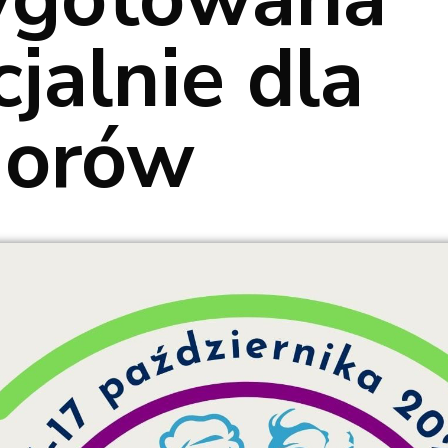
jalnie dla
iorów