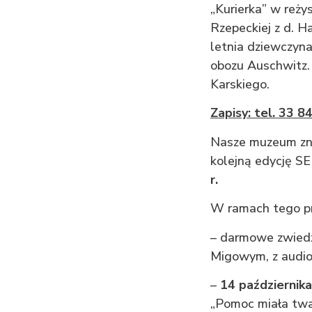
„Kurierka” w reży
Rzepeckiej z d. H
letnia dziewczyn
obozu Auschwitz. 
Karskiego.
Zapisy: tel. 33 
Nasze muzeum znal
kolejną edycję 
r.
W ramach tego pr
– darmowe zwiedz
Migowym, z audi
–
14 października
„Pomoc miała twar