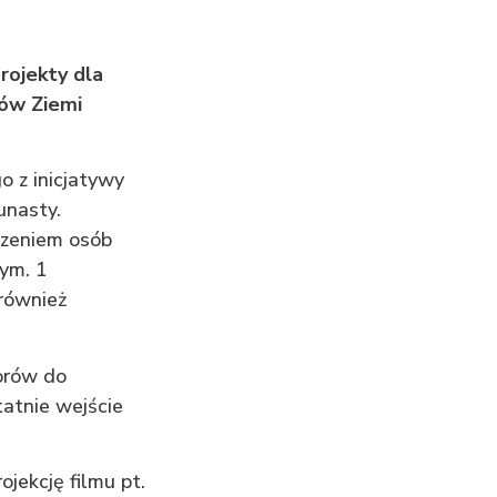
rojekty dla
ców Ziemi
o z inicjatywy
unasty.
czeniem osób
nym. 1
również
orów do
tatnie wejście
ojekcję
filmu pt.