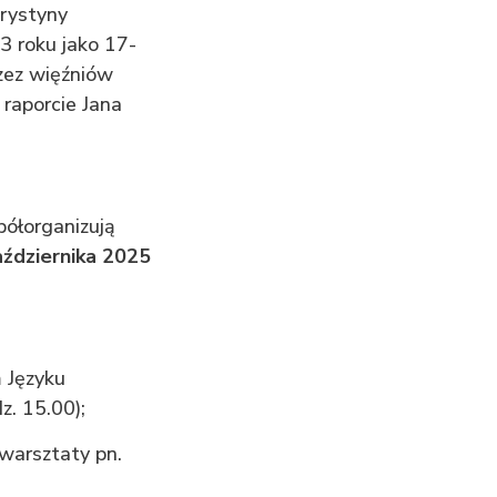
Krystyny
3 roku jako 17-
zez więźniów
raporcie Jana
półorganizują
aździernika 2025
 Języku
z. 15.00);
arsztaty pn.