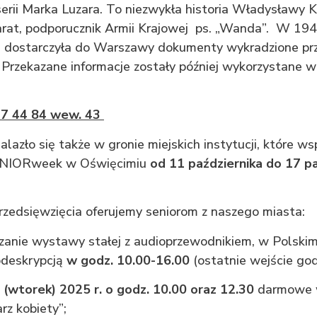
serii Marka Luzara. To niezwykła historia Władysławy 
arat, podporucznik Armii Krajowej ps. „Wanda”. W 194
a dostarczyła do Warszawy dokumenty wykradzione pr
Przekazane informacje zostały później wykorzystane w 
847 44 84 wew. 43
azło się także w gronie miejskich instytucji, które ws
SENIORweek w Oświęcimiu
od 11 października do 17 p
zedsięwzięcia oferujemy seniorom z naszego miasta:
anie wystawy stałej z audioprzewodnikiem, w Polskim
odeskrypcją
w godz. 10.00-16.00
(ostatnie wejście god
 (wtorek) 2025 r. o godz. 10.00 oraz 12.30
darmowe w
z kobiety”;