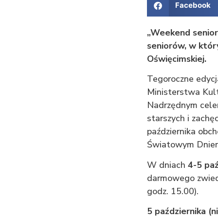
Facebook
„Weekend seniora
seniorów, w któr
Oświęcimskiej.
Tegoroczne edycj
Ministerstwa Kul
Nadrzędnym celem
starszych i zachę
października obc
Światowym Dniem
W dniach
4-5 paź
darmowego zwied
godz. 15.00).
5 października (n