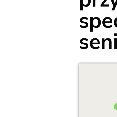
spec
sen