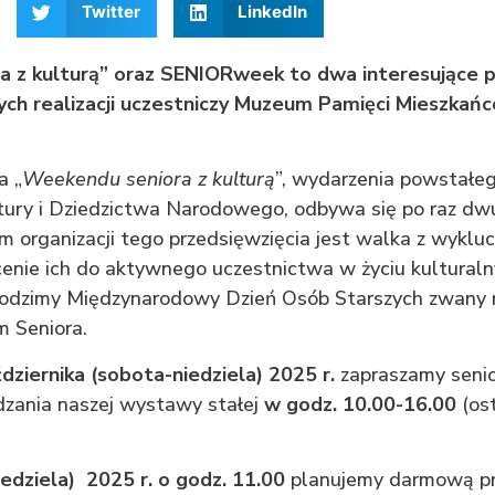
Twitter
LinkedIn
 z kulturą” oraz SENIORweek to dwa interesujące p
ych realizacji uczestniczy Muzeum Pamięci Mieszkań
a „
Weekendu seniora z kulturą
”, wydarzenia powstałeg
tury i Dziedzictwa Narodowego, odbywa się po raz dw
 organizacji tego przedsięwzięcia jest walka z wyklu
cenie ich do aktywnego uczestnictwa w życiu kultural
hodzimy Międzynarodowy Dzień Osób Starszych zwany 
 Seniora.
dziernika (sobota-niedziela) 2025 r.
zapraszamy seni
zania naszej wystawy stałej
w godz. 10.00-16.00
(os
iedziela) 2025 r. o godz. 11.00
planujemy darmową pr