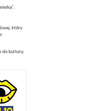
rierka”.
iwej, który
m
 do kultury.