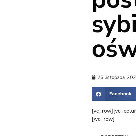
syb
ośw
26 listopada, 20
Facebook
[vc_row][vc_colu
[/vc_row]