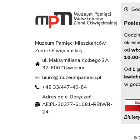
God
Ponied
Godzi
okresi
Muzeum Pamięci Mieszkańców
od
wt
Ziemi Oświęcimskiej
10.00-
ul. Maksymiliana Kolbego 2A
32-600 Oświęcim
Od
1 
kwiet
biuro@muzeumpamieci.pl
w god
+48 33/447-40-84
Adres do e-Doręczeń:
AE:PL-30377-61081-RBIWR-
24
Biulety
© 2