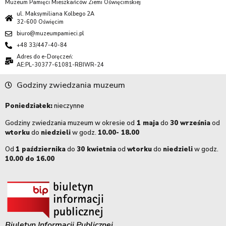
Muzeum Pamięci Mieszkańców Ziemi Oświęcimskiej
ul. Maksymiliana Kolbego 2A
32-600 Oświęcim
biuro@muzeumpamieci.pl
+48 33/447-40-84
Adres do e-Doręczeń:
AE:PL-30377-61081-RBIWR-24
Godziny zwiedzania muzeum
Poniedziałek:
nieczynne
Godziny zwiedzania muzeum w okresie od
1 maja
do
30 września
od
wtorku
do
niedzieli
w godz.
10.00- 18.00
Od
1 października
do
30 kwietnia
od
wtorku
do
niedzieli
w godz.
10.00 do 16.00
Biuletyn Informacji Publicznej