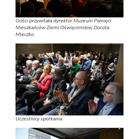
Gości przywitała dyrektor Muzeum Pamięci
Mieszkańców Ziemi Oświęcimskiej Dorota
Mleczko.
Uczestnicy spotkania.