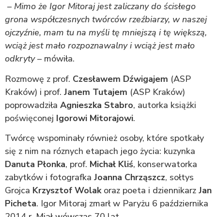
–
Mimo że Igor Mitoraj jest zaliczany do ścisłego
grona współczesnych twórców rzeźbiarzy, w naszej
ojczyźnie, mam tu na myśli tę mniejszą i tę większą,
wciąż jest mało rozpoznawalny i wciąż jest mało
odkryty
– mówiła.
Rozmowę z prof.
Czesławem Dźwigajem
(ASP
Kraków) i prof.
Janem Tutajem
(ASP Kraków)
poprowadziła
Agnieszka Stabro
, autorka książki
poświęconej
Igorowi Mitorajowi
.
Twórcę wspominały również osoby, które spotkały
się z nim na róznych etapach jego życia: kuzynka
Danuta Płonka
, prof.
Michał Kliś
, konserwatorka
zabytków i fotografka
Joanna Chrząszcz
, sołtys
Grojca
Krzysztof Wolak
oraz poeta i dziennikarz
Jan
Picheta
. Igor Mitoraj zmarł w Paryżu 6 października
2014 r. Miał wówczas 70 lat.