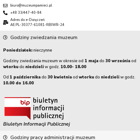
biuro@muzeumpamieci.pl
+48 33/447-40-84
Adres do e-Doręczeń:
AE:PL-30377-61081-RBIWR-24
Godziny zwiedzania muzeum
Poniedziałek:
nieczynne
Godziny zwiedzania muzeum w okresie od
1 maja
do
30 września
od
wtorku
do
niedzieli
w godz.
10.00- 18.00
Od
1 października
do
30 kwietnia
od
wtorku
do
niedzieli
w godz.
10.00 do 16.00
Biuletyn Informacji Publicznej
Godziny pracy administracji muzeum