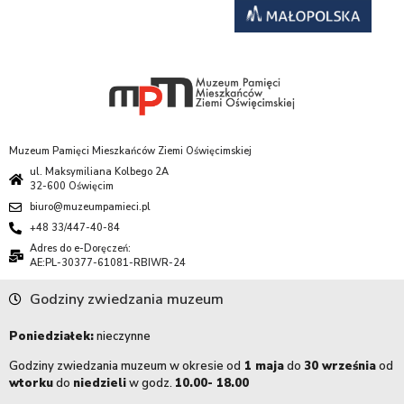
Muzeum Pamięci Mieszkańców Ziemi Oświęcimskiej
ul. Maksymiliana Kolbego 2A
32-600 Oświęcim
biuro@muzeumpamieci.pl
+48 33/447-40-84
Adres do e-Doręczeń:
AE:PL-30377-61081-RBIWR-24
Godziny zwiedzania muzeum
Poniedziałek:
nieczynne
Godziny zwiedzania muzeum w okresie od
1 maja
do
30 września
od
wtorku
do
niedzieli
w godz.
10.00- 18.00