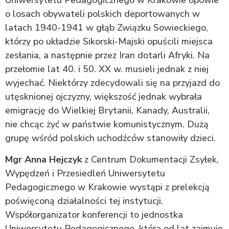
Uniwersytetu Pedagogicznego w Krakowie opowie
o losach obywateli polskich deportowanych w
latach 1940-1941 w głąb Związku Sowieckiego,
którzy po układzie Sikorski-Majski opuścili miejsca
zesłania, a następnie przez Iran dotarli Afryki. Na
przełomie lat 40. i 50. XX w. musieli jednak z niej
wyjechać. Niektórzy zdecydowali się na przyjazd do
utęsknionej ojczyzny, większość jednak wybrała
emigrację do Wielkiej Brytanii, Kanady, Australii,
nie chcąc żyć w państwie komunistycznym. Dużą
grupę wśród polskich uchodźców stanowiły dzieci.
Mgr Anna Hejczyk
z Centrum Dokumentacji Zsyłek,
Wypędzeń i Przesiedleń Uniwersytetu
Pedagogicznego w Krakowie wystąpi z prelekcją
poświęconą działalności tej instytucji.
Współorganizator konferencji to jednostka
Uniwersytetu Pedagogicznego, która od lat zajmuje