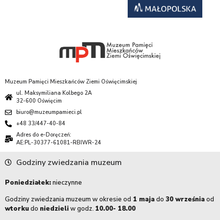
Muzeum Pamięci Mieszkańców Ziemi Oświęcimskiej
ul. Maksymiliana Kolbego 2A
32-600 Oświęcim
biuro@muzeumpamieci.pl
+48 33/447-40-84
Adres do e-Doręczeń:
AE:PL-30377-61081-RBIWR-24
Godziny zwiedzania muzeum
Poniedziałek:
nieczynne
Godziny zwiedzania muzeum w okresie od
1 maja
do
30 września
od
wtorku
do
niedzieli
w godz.
10.00- 18.00