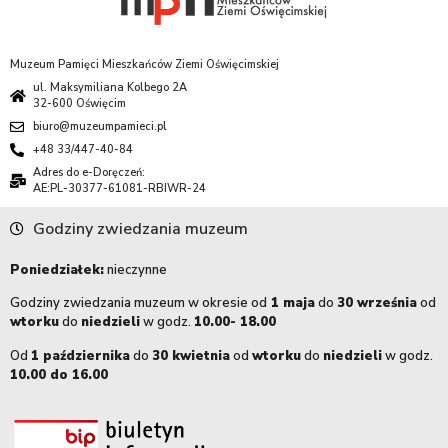
Muzeum Pamięci Mieszkańców Ziemi Oświęcimskiej
ul. Maksymiliana Kolbego 2A
32-600 Oświęcim
biuro@muzeumpamieci.pl
+48 33/447-40-84
Adres do e-Doręczeń:
AE:PL-30377-61081-RBIWR-24
Godziny zwiedzania muzeum
Poniedziałek:
nieczynne
Godziny zwiedzania muzeum w okresie od
1 maja
do
30 września
od
wtorku
do
niedzieli
w godz.
10.00- 18.00
Od
1 października
do
30 kwietnia
od
wtorku
do
niedzieli
w godz.
10.00 do 16.00