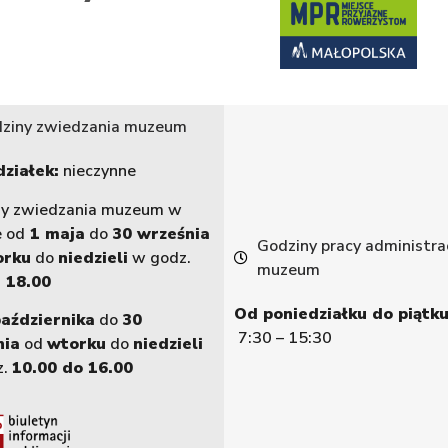
ziny zwiedzania muzeum
ziałek:
nieczynne
ny zwiedzania muzeum w
e od
1 maja
do
30 września
Godziny pracy administrac
orku
do
niedzieli
w godz.
muzeum
 18.00
Od poniedziałku do piątku
października
do
30
7:30 – 15:30
nia
od
wtorku
do
niedzieli
z.
10.00 do 16.00