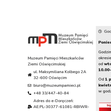
God
Ponied
Godzi
okresi
Muzeum Pamięci Mieszkańców
od
wt
Ziemi Oświęcimskiej
10.00-
ul. Maksymiliana Kolbego 2A
32-600 Oświęcim
Od
1 
kwiet
biuro@muzeumpamieci.pl
w god
+48 33/447-40-84
Adres do e-Doręczeń:
AE:PL-30377-61081-RBIWR-