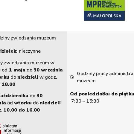
ziny zwiedzania muzeum
ziałek:
nieczynne
ny zwiedzania muzeum w
e od
1 maja
do
30 września
Godziny pracy administrac
orku
do
niedzieli
w godz.
muzeum
 18.00
Od poniedziałku do piątku
października
do
30
7:30 – 15:30
nia
od
wtorku
do
niedzieli
z.
10.00 do 16.00