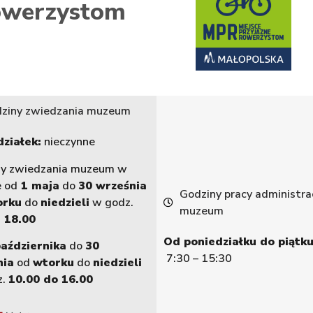
werzystom
ziny zwiedzania muzeum
ziałek:
nieczynne
ny zwiedzania muzeum w
e od
1 maja
do
30 września
Godziny pracy administrac
orku
do
niedzieli
w godz.
muzeum
 18.00
Od poniedziałku do piątku
października
do
30
7:30 – 15:30
nia
od
wtorku
do
niedzieli
z.
10.00 do 16.00