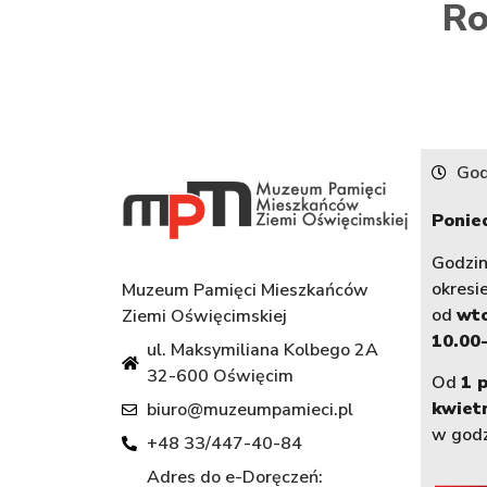
Ro
God
Ponied
Godzi
okresi
Muzeum Pamięci Mieszkańców
od
wt
Ziemi Oświęcimskiej
10.00-
ul. Maksymiliana Kolbego 2A
32-600 Oświęcim
Od
1 
kwiet
biuro@muzeumpamieci.pl
w god
+48 33/447-40-84
Adres do e-Doręczeń: