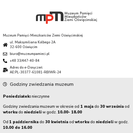
Muzeum Pamięci Mieszkańców Ziemi Oświęcimskiej
ul. Maksymiliana Kolbego 2A
32-600 Oświęcim
biuro@muzeumpamieci.pl
+48 33/447-40-84
Adres do e-Doręczeń:
AE:PL-30377-61081-RBIWR-24
Godziny zwiedzania muzeum
Poniedziałek:
nieczynne
Godziny zwiedzania muzeum w okresie od
1 maja
do
30 września
od
wtorku
do
niedzieli
w godz.
10.00- 18.00
Od
1 października
do
30 kwietnia
od
wtorku
do
niedzieli
w godz.
10.00 do 16.00