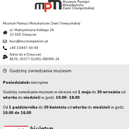
Muzeum Pamięci Mieszkańców Ziemi Oświęcimskiej
ul. Maksymiliana Kolbego 2A
32-600 Oświęcim
biuro@muzeumpamieci.pl
+48 33/447-40-84
Adres do e-Doręczeń:
AE:PL-30377-61081-RBIWR-24
Godziny zwiedzania muzeum
Poniedziałek:
nieczynne
Godziny zwiedzania muzeum w okresie od
1 maja
do
30 września
od
wtorku
do
niedzieli
w godz.
10.00- 18.00
Od
1 października
do
30 kwietnia
od
wtorku
do
niedzieli
w godz.
10.00 do 16.00