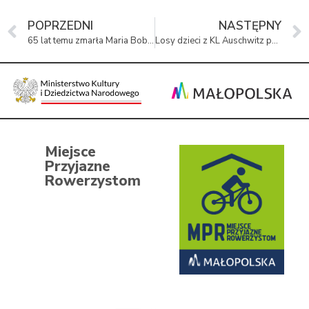
POPRZEDNI
NASTĘPNY
65 lat temu zmarła Maria Bobrzecka
Losy dzieci z KL Auschwitz po wojnie nieustannie wzruszają
Miejsce
Przyjazne
Rowerzystom