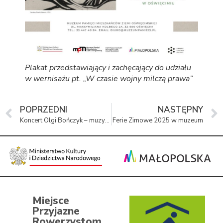
Plakat przedstawiający i zachęcający do udziału
w wernisażu pt. „W czasie wojny milczą prawa”
POPRZEDNI
NASTĘPNY
Koncert Olgi Bończyk – muzyczne zwieńczenie roku w Muzeum Pamięci Mieszkańców Ziemi Oświęcimskiej
Ferie Zimowe 2025 w muzeum
Miejsce
Przyjazne
Rowerzystom