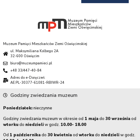
Muzeum Pamięci Mieszkańców Ziemi Oświęcimskiej
ul. Maksymiliana Kolbego 2A
32-600 Oświęcim
biuro@muzeumpamieci.pl
+48 33/447-40-84
Adres do e-Doręczeń:
AE:PL-30377-61081-RBIWR-24
Godziny zwiedzania muzeum
Poniedziałek:
nieczynne
Godziny zwiedzania muzeum w okresie od
1 maja
do
30 września
od
wtorku
do
niedzieli
w godz.
10.00- 18.00
Od
1 października
do
30 kwietnia
od
wtorku
do
niedzieli
w godz.