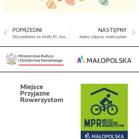
POPRZEDNI
NASTĘPNY
Wysiedlenia ze strefy KL Auschwitz – „Tu był mój dom”
Jedno zdjęcie, wiele pytań
Miejsce
Przyjazne
Rowerzystom