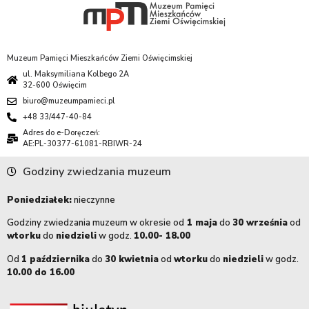
Muzeum Pamięci Mieszkańców Ziemi Oświęcimskiej
ul. Maksymiliana Kolbego 2A
32-600 Oświęcim
biuro@muzeumpamieci.pl
+48 33/447-40-84
Adres do e-Doręczeń:
AE:PL-30377-61081-RBIWR-24
Godziny zwiedzania muzeum
Poniedziałek:
nieczynne
Godziny zwiedzania muzeum w okresie od
1 maja
do
30 września
od
wtorku
do
niedzieli
w godz.
10.00- 18.00
Od
1 października
do
30 kwietnia
od
wtorku
do
niedzieli
w godz.
10.00 do 16.00