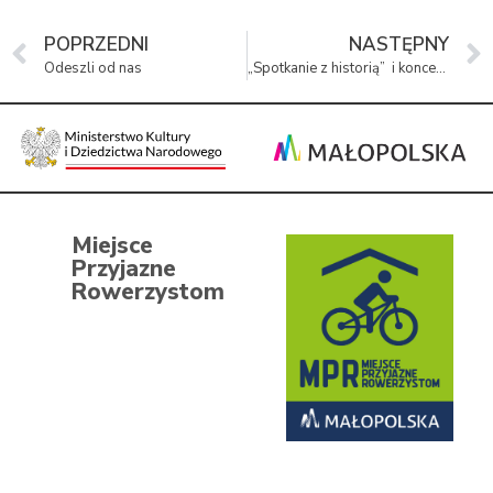
POPRZEDNI
NASTĘPNY
Odeszli od nas
„Spotkanie z historią” i koncert upamiętnią 84. rocznicę pierwszego transportu polskich więźniów politycznych do Auschwitz.
Miejsce
Przyjazne
Rowerzystom