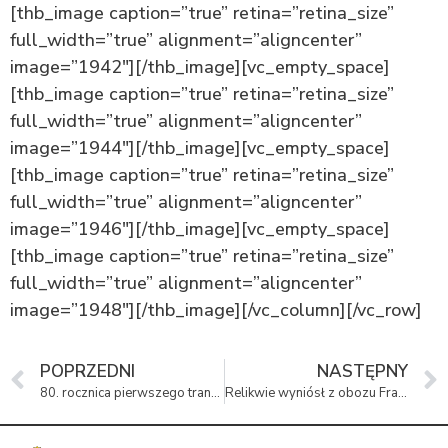
[thb_image caption=”true” retina=”retina_size”
full_width=”true” alignment=”aligncenter”
image=”1942″][/thb_image][vc_empty_space]
[thb_image caption=”true” retina=”retina_size”
full_width=”true” alignment=”aligncenter”
image=”1944″][/thb_image][vc_empty_space]
[thb_image caption=”true” retina=”retina_size”
full_width=”true” alignment=”aligncenter”
image=”1946″][/thb_image][vc_empty_space]
[thb_image caption=”true” retina=”retina_size”
full_width=”true” alignment=”aligncenter”
image=”1948″][/thb_image][/vc_column][/vc_row]
POPRZEDNI
NASTĘPNY
80. rocznica pierwszego transportu Polaków do KL Auschwitz
Relikwie wyniósł z obozu Franciszek Ptasznik