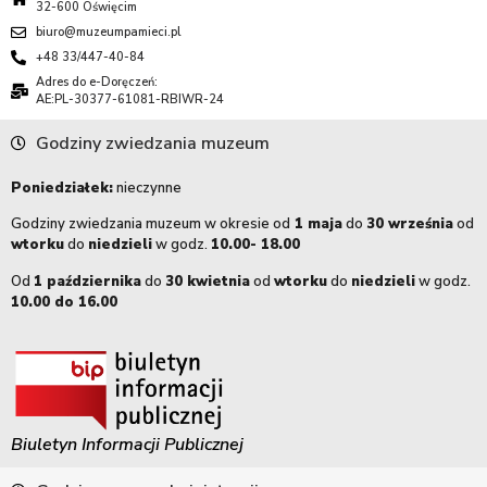
32-600 Oświęcim
biuro@muzeumpamieci.pl
+48 33/447-40-84
Adres do e-Doręczeń:
AE:PL-30377-61081-RBIWR-24
Godziny zwiedzania muzeum
Poniedziałek:
nieczynne
Godziny zwiedzania muzeum w okresie od
1 maja
do
30 września
od
wtorku
do
niedzieli
w godz.
10.00- 18.00
Od
1 października
do
30 kwietnia
od
wtorku
do
niedzieli
w godz.
10.00 do 16.00
Biuletyn Informacji Publicznej