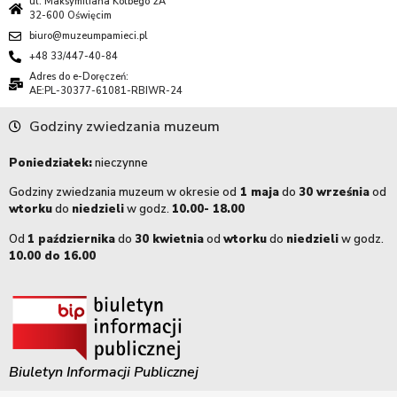
ul. Maksymiliana Kolbego 2A
32-600 Oświęcim
biuro@muzeumpamieci.pl
+48 33/447-40-84
Adres do e-Doręczeń:
AE:PL-30377-61081-RBIWR-24
Godziny zwiedzania muzeum
Poniedziałek:
nieczynne
Godziny zwiedzania muzeum w okresie od
1 maja
do
30 września
od
wtorku
do
niedzieli
w godz.
10.00- 18.00
Od
1 października
do
30 kwietnia
od
wtorku
do
niedzieli
w godz.
10.00 do 16.00
Biuletyn Informacji Publicznej