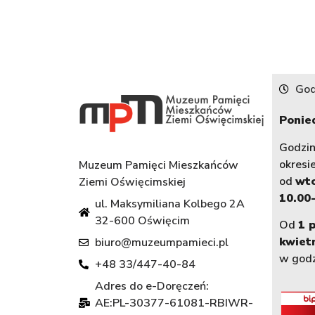
God
Ponied
Godzi
okresi
Muzeum Pamięci Mieszkańców
od
wt
Ziemi Oświęcimskiej
10.00-
ul. Maksymiliana Kolbego 2A
32-600 Oświęcim
Od
1 
kwiet
biuro@muzeumpamieci.pl
w god
+48 33/447-40-84
Adres do e-Doręczeń:
AE:PL-30377-61081-RBIWR-