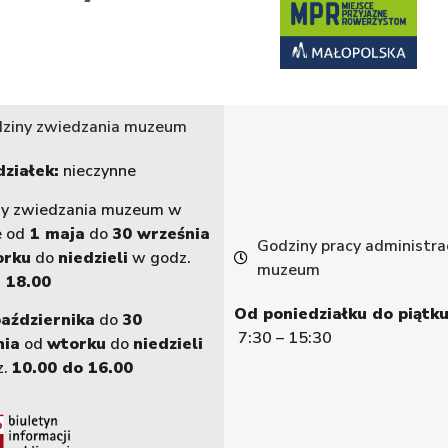
ziny zwiedzania muzeum
ziałek:
nieczynne
ny zwiedzania muzeum w
e od
1 maja
do
30 września
Godziny pracy administrac
orku
do
niedzieli
w godz.
muzeum
 18.00
Od poniedziałku do piątku
października
do
30
7:30 – 15:30
nia
od
wtorku
do
niedzieli
z.
10.00 do 16.00