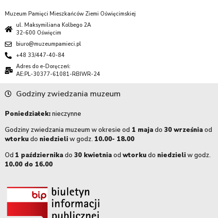
Muzeum Pamięci Mieszkańców Ziemi Oświęcimskiej
ul. Maksymiliana Kolbego 2A
32-600 Oświęcim
biuro@muzeumpamieci.pl
+48 33/447-40-84
Adres do e-Doręczeń:
AE:PL-30377-61081-RBIWR-24
Godziny zwiedzania muzeum
Poniedziałek:
nieczynne
Godziny zwiedzania muzeum w okresie od
1 maja
do
30 września
od
wtorku
do
niedzieli
w godz.
10.00- 18.00
Od
1 października
do
30 kwietnia
od
wtorku
do
niedzieli
w godz.
10.00 do 16.00