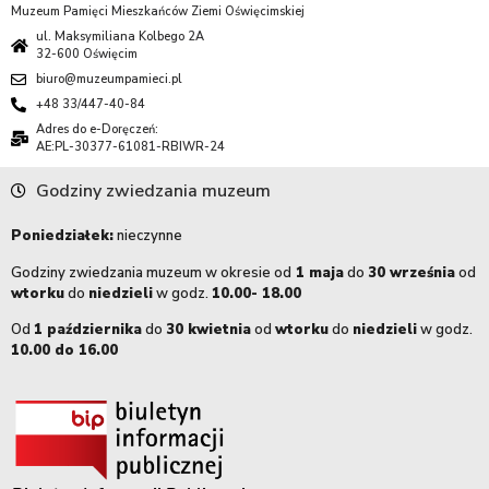
Muzeum Pamięci Mieszkańców Ziemi Oświęcimskiej
ul. Maksymiliana Kolbego 2A
32-600 Oświęcim
biuro@muzeumpamieci.pl
+48 33/447-40-84
Adres do e-Doręczeń:
AE:PL-30377-61081-RBIWR-24
Godziny zwiedzania muzeum
Poniedziałek:
nieczynne
Godziny zwiedzania muzeum w okresie od
1 maja
do
30 września
od
wtorku
do
niedzieli
w godz.
10.00- 18.00
Od
1 października
do
30 kwietnia
od
wtorku
do
niedzieli
w godz.
10.00 do 16.00