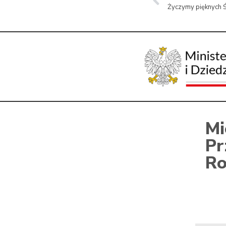
Życzymy pięknych 
Mi
Pr
Ro