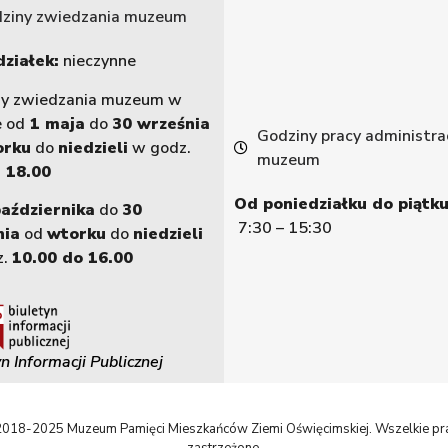
ziny zwiedzania muzeum
ziałek:
nieczynne
ny zwiedzania muzeum w
e od
1 maja
do
30 września
Godziny pracy administrac
orku
do
niedzieli
w godz.
muzeum
 18.00
Od poniedziałku do piątku
października
do
30
7:30 – 15:30
nia
od
wtorku
do
niedzieli
z.
10.00 do 16.00
n Informacji Publicznej
018-2025 Muzeum Pamięci Mieszkańców Ziemi Oświęcimskiej. Wszelkie p