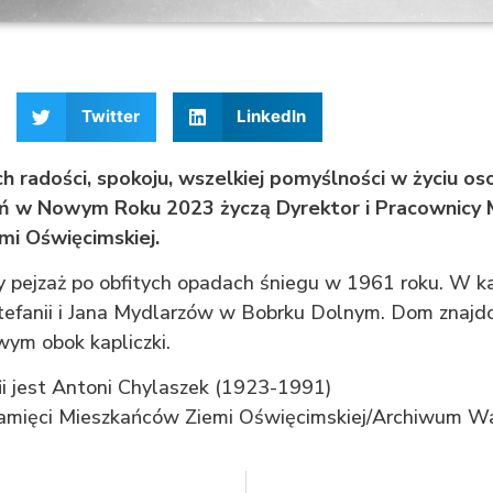
Twitter
LinkedIn
h radości, spokoju, wszelkiej pomyślności w życiu os
eń w Nowym Roku 2023 życzą Dyrektor i Pracownicy
i Oświęcimskiej.
y pejzaż po obfitych opadach śniegu w 1961 roku. W k
efanii i Jana Mydlarzów w Bobrku Dolnym. Dom znajd
ym obok kapliczki.
ii jest Antoni Chylaszek (1923-1991)
amięci Mieszkańców Ziemi Oświęcimskiej/Archiwum W