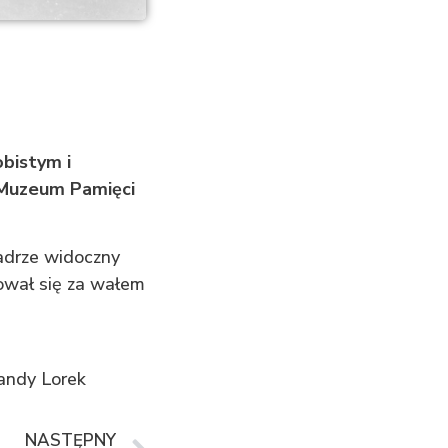
obistym i
 Muzeum Pamięci
adrze widoczny
ował się za wałem
andy Lorek
NASTĘPNY