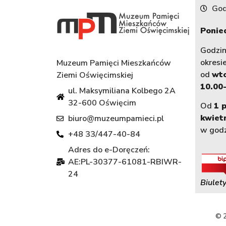
God
Ponied
Godzi
okresi
Muzeum Pamięci Mieszkańców
od
wt
Ziemi Oświęcimskiej
10.00-
ul. Maksymiliana Kolbego 2A
32-600 Oświęcim
Od
1 
kwiet
biuro@muzeumpamieci.pl
w god
+48 33/447-40-84
Adres do e-Doręczeń:
AE:PL-30377-61081-RBIWR-
24
Biulety
© 2