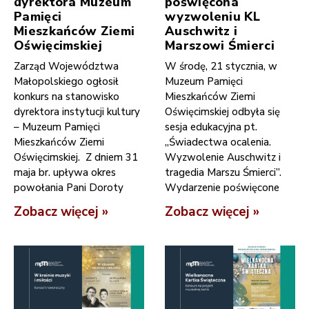
dyrektora Muzeum
poświęcona
Pamięci
wyzwoleniu KL
Mieszkańców Ziemi
Auschwitz i
Oświęcimskiej
Marszowi Śmierci
Zarząd Województwa
W środę, 21 stycznia, w
Małopolskiego ogłosił
Muzeum Pamięci
konkurs na stanowisko
Mieszkańców Ziemi
dyrektora instytucji kultury
Oświęcimskiej odbyła się
– Muzeum Pamięci
sesja edukacyjna pt.
Mieszkańców Ziemi
„Świadectwa ocalenia.
Oświęcimskiej. Z dniem 31
Wyzwolenie Auschwitz i
maja br. upływa okres
tragedia Marszu Śmierci”.
powołania Pani Doroty
Wydarzenie poświęcone
Zobacz więcej »
Zobacz więcej »