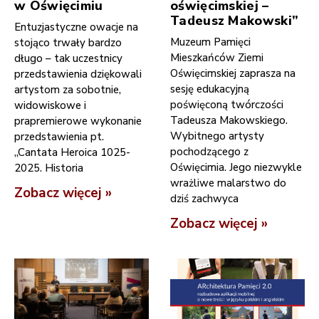
w Oświęcimiu
oświęcimskiej –
Tadeusz Makowski”
Entuzjastyczne owacje na
Muzeum Pamięci
stojąco trwały bardzo
Mieszkańców Ziemi
długo – tak uczestnicy
Oświęcimskiej zaprasza na
przedstawienia dziękowali
sesję edukacyjną
artystom za sobotnie,
poświęconą twórczości
widowiskowe i
Tadeusza Makowskiego.
prapremierowe wykonanie
Wybitnego artysty
przedstawienia pt.
pochodzącego z
„Cantata Heroica 1025-
Oświęcimia. Jego niezwykle
2025. Historia
wrażliwe malarstwo do
Zobacz więcej »
dziś zachwyca
Zobacz więcej »