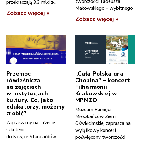
twórczości Tadeusza
przekraczają 3,3 mld zł,
Makowskiego – wybitnego
Zobacz więcej »
Zobacz więcej »
Przemoc
„Cała Polska gra
rówieśnicza
Chopina” – koncert
na zajęciach
Filharmonii
w instytucjach
Krakowskiej w
kultury. Co, jako
MPMZO
edukatorzy, możemy
Muzeum Pamięci
zrobić?
Mieszkańców Ziemi
Zapraszamy na trzecie
Oświęcimskiej zaprasza na
szkolenie
wyjątkowy koncert
dotyczące Standardów
poświęcony twórczości