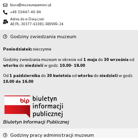
biuro@muzeumpamieci.pl
+48 33/447-40-84
Adres do e-Doręczeń:
AE:PL-30377-61081-RBIWR-24
Godziny zwiedzania muzeum
Poniedziałek:
nieczynne
Godziny zwiedzania muzeum w okresie od
1 maja
do
30 września
od
wtorku
do
niedzieli
w godz.
10.00- 18.00
Od
1 października
do
30 kwietnia
od
wtorku
do
niedzieli
w godz.
10.00 do 16.00
Biuletyn Informacji Publicznej
Godziny pracy administracji muzeum