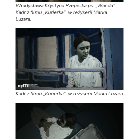
Władysława Krystyna Rzepecka ps. „Wanda”.
Kadr z filmu „Kurierka” w reżyserii Marka
Luzara.
Kadr z filmu „Kurierka” w reżyserii Marka Luzara