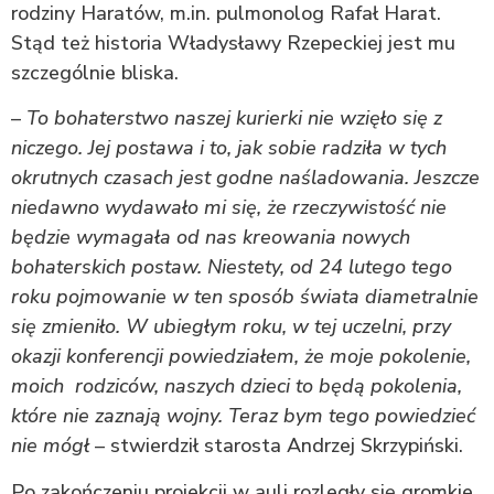
rodziny Haratów, m.in. pulmonolog Rafał Harat.
Stąd też historia Władysławy Rzepeckiej jest mu
szczególnie bliska.
–
To bohaterstwo naszej kurierki nie wzięło się z
niczego. Jej postawa i to, jak sobie radziła w tych
okrutnych czasach jest godne naśladowania. Jeszcze
niedawno wydawało mi się, że rzeczywistość nie
będzie wymagała od nas kreowania nowych
bohaterskich postaw. Niestety, od 24 lutego tego
roku pojmowanie w ten sposób świata diametralnie
się zmieniło. W ubiegłym roku, w tej uczelni, przy
okazji konferencji powiedziałem, że moje pokolenie,
moich rodziców, naszych dzieci to będą pokolenia,
które nie zaznają wojny. Teraz bym tego powiedzieć
nie mógł
– stwierdził starosta Andrzej Skrzypiński.
Po zakończeniu projekcji w auli rozległy się gromkie