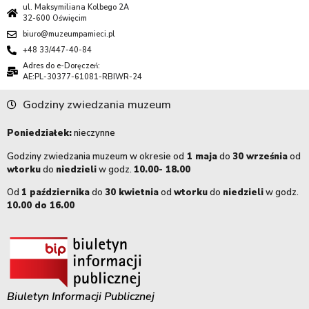
ul. Maksymiliana Kolbego 2A
32-600 Oświęcim
biuro@muzeumpamieci.pl
+48 33/447-40-84
Adres do e-Doręczeń:
AE:PL-30377-61081-RBIWR-24
Godziny zwiedzania muzeum
Poniedziałek:
nieczynne
Godziny zwiedzania muzeum w okresie od
1 maja
do
30 września
od
wtorku
do
niedzieli
w godz.
10.00- 18.00
Od
1 października
do
30 kwietnia
od
wtorku
do
niedzieli
w godz.
10.00 do 16.00
Biuletyn Informacji Publicznej