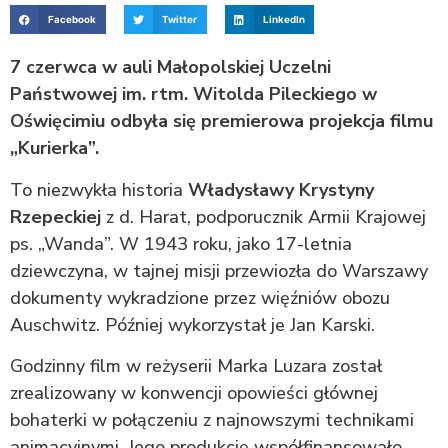
Facebook
Twitter
LinkedIn
7 czerwca w auli Małopolskiej Uczelni
Państwowej im. rtm. Witolda Pileckiego w
Oświęcimiu odbyła się premierowa projekcja filmu
„Kurierka”.
To niezwykła historia
Władysławy Krystyny
Rzepeckiej
z d. Harat, podporucznik Armii Krajowej
ps. „Wanda”. W 1943 roku, jako 17-letnia
dziewczyna, w tajnej misji przewiozła do Warszawy
dokumenty wykradzione przez więźniów obozu
Auschwitz. Później wykorzystał je Jan Karski.
Godzinny film w reżyserii Marka Luzara został
zrealizowany w konwencji opowieści głównej
bohaterki w połączeniu z najnowszymi technikami
animacyjnymi. Jego produkcję współfinansowało