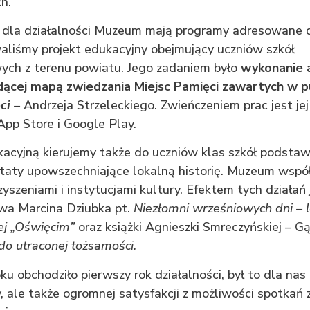
h.
e dla działalności Muzeum mają programy adresowane d
aliśmy projekt edukacyjny obejmujący uczniów szkół
ch z terenu powiatu. Jego zadaniem było
wykonanie a
ącej mapą zwiedzania Miejsc Pamięci zawartych w pu
ci
–
Andrzeja Strzeleckiego. Zwieńczeniem prac jest je
pp Store i Google Play.
kacyjną kierujemy także do uczniów klas szkół podsta
taty upowszechniające lokalną historię. Muzeum współ
yszeniami i instytucjami kultury. Efektem tych działa
twa Marcina Dziubka pt.
Niezłomni wrześniowych dni – 
j „Oświęcim”
oraz książki Agnieszki Smreczyńskiej – G
o utraconej tożsamości.
obchodziło pierwszy rok działalności, był to dla nas
, ale także ogromnej satysfakcji z możliwości spotkań