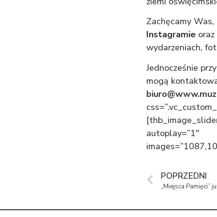
ziemi oświęcimskie
Zachęcamy Was, d
Instagramie
oraz
wydarzeniach, fot
Jednocześnie prz
mogą kontaktować
biuro@www.muze
css=”.vc_custom_
[thb_image_slider
autoplay=”1″
images=”1087,10
POPRZEDNI
„Miejsca Pamięci” 