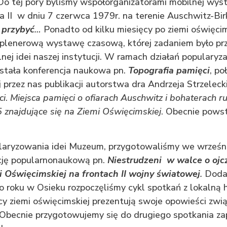
Do tej pory byliśmy współorganizatorami mobilnej wyst
 II w dniu 7 czerwca 1979r. na terenie Auschwitz-Bir
 przybyć
…
Ponadto od kilku miesięcy po ziemi oświęcim
plenerową wystawę czasową, której zadaniem było prz
lnej idei naszej instytucji. W ramach działań popularyz
stała konferencja naukowa pn.
Topografia pamięci
, po
przez nas publikacji autorstwa dra Andrzeja Strzelecki
ci
.
Miejsca pamięci o ofiarach Auschwitz i bohaterach 
 znajdujące się na Ziemi Oświęcimskiej
. Obecnie powst
ularyzowania idei Muzeum, przygotowaliśmy we wrześn
cję popularnonaukową pn.
Niestrudzeni w walce o ojc
 Oświęcimskiej na frontach II wojny światowej
.
Doda
o roku w Osieku rozpoczęliśmy cykl spotkań z lokalną h
y ziemi oświęcimskiej prezentują swoje opowieści zwi
Obecnie przygotowujemy się do drugiego spotkania 