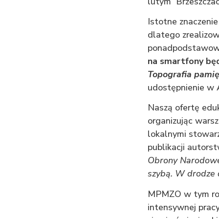
lutym Brzeszczac
Istotne znaczeni
dlatego zrealizow
ponadpodstawowy
na smartfony będ
Topografia pamię
udostępnienie w A
Naszą ofertę edu
organizując warsz
lokalnymi stowarz
publikacji autors
Obrony Narodowe
szybą. W drodze d
MPMZO w tym roku 
intensywnej pracy