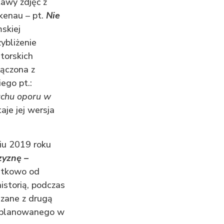
awy zdjęć z
kenau – pt.
Nie
skiej
ybliżenie
atorskich
łączona z
ego pt.:
ruchu oporu w
aje jej wersja
iu 2019 roku
zyznę –
tkowo od
istorią, podczas
ązane z drugą
zaplanowanego w