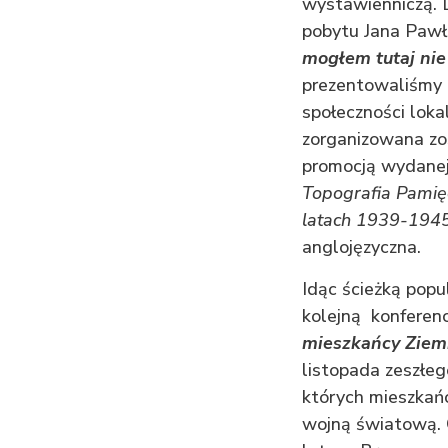
wystawienniczą. 
pobytu Jana Pawła
mogłem tutaj nie
prezentowaliśmy 
społeczności loka
zorganizowana zo
promocją wydanej 
Topografia Pamię
latach 1939-1945
anglojęzyczna.
Idąc ścieżką pop
kolejną konferen
mieszkańcy Ziemi
listopada zeszłeg
których mieszkańc
wojną światową. 