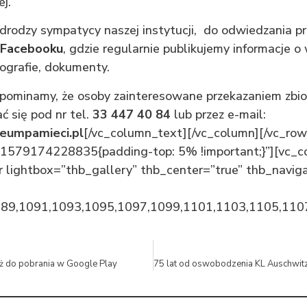
j.
rodzy sympatycy naszej instytucji, do odwiedzania p
Facebooku
, gdzie regularnie publikujemy informacje 
ografie, dokumenty.
ypominamy, że osoby zainteresowane przekazaniem zbi
 się pod nr tel.
33 447 40 84
lub przez e-mail:
umpamieci.pl
[/vc_column_text][/vc_column][/vc_ro
1579174228835{padding-top: 5% !important;}”][vc_c
 lightbox=”thb_gallery” thb_center=”true” thb_naviga
89,1091,1093,1095,1097,1099,1101,1103,1105,110
już do pobrania w Google Play