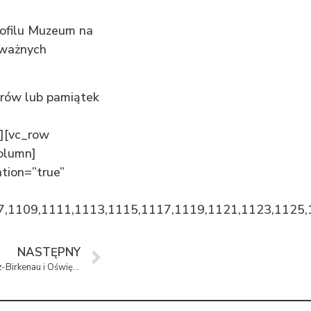
rofilu Muzeum na
o ważnych
orów lub pamiątek
w][vc_row
olumn]
tion=”true”
7,1109,1111,1113,1115,1117,1119,1121,1123,1125,
NASTĘPNY
75 lat od oswobodzenia KL Auschwitz-Birkenau i Oświęcimia