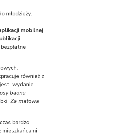
o młodzieży,
plikacji mobilnej
blikacji
j bezpłatne
wowych,
pracuje również z
ń jest wydanie
losy baonu
ąbki
Za matowa
 czas bardzo
 z mieszkańcami