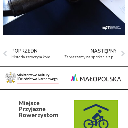
POPRZEDNI
NASTĘPNY
Historia zatoczyła koło
Zapraszamy na spotkanie z pisarką Agnieszką Smreczyńską-Gąbką
Miejsce
Przyjazne
Rowerzystom