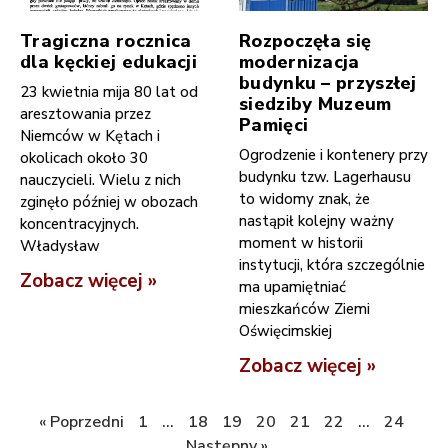
Tragiczna rocznica
Rozpoczęła się
dla kęckiej edukacji
modernizacja
budynku – przyszłej
23 kwietnia mija 80 lat od
siedziby Muzeum
aresztowania przez
Pamięci
Niemców w Kętach i
Ogrodzenie i kontenery przy
okolicach około 30
budynku tzw. Lagerhausu
nauczycieli. Wielu z nich
to widomy znak, że
zginęło później w obozach
nastąpił kolejny ważny
koncentracyjnych.
moment w historii
Władysław
instytucji, która szczególnie
Zobacz więcej »
ma upamiętniać
mieszkańców Ziemi
Oświęcimskiej
Zobacz więcej »
« Poprzedni
1
…
18
19
20
21
22
…
24
Następny »