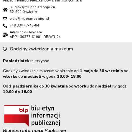
Muzeum Pamięci Mieszkańców Ziemi Oświęcimskiej
ul. Maksymiliana Kolbego 2A
32-600 Oświęcim
biuro@muzeumpamieci.pl
+48 33/447-40-84
Adres do e-Doręczeń:
AE:PL-30377-61081-RBIWR-24
Godziny zwiedzania muzeum
Poniedziałek:
nieczynne
Godziny zwiedzania muzeum w okresie od
1 maja
do
30 września
od
wtorku
do
niedzieli
w godz.
10.00- 18.00
Od
1 października
do
30 kwietnia
od
wtorku
do
niedzieli
w godz.
10.00 do 16.00
Biuletyn Informacji Publicznej