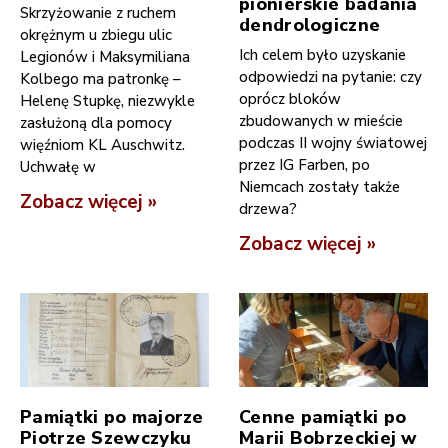
pionierskie badania
Skrzyżowanie z ruchem
dendrologiczne
okrężnym u zbiegu ulic
Ich celem było uzyskanie
Legionów i Maksymiliana
odpowiedzi na pytanie: czy
Kolbego ma patronkę –
oprócz bloków
Helenę Stupkę, niezwykle
zbudowanych w mieście
zasłużoną dla pomocy
podczas II wojny światowej
więźniom KL Auschwitz.
przez IG Farben, po
Uchwałę w
Niemcach zostały także
Zobacz więcej »
drzewa?
Zobacz więcej »
Pamiątki po majorze
Cenne pamiątki po
Piotrze Szewczyku
Marii Bobrzeckiej w