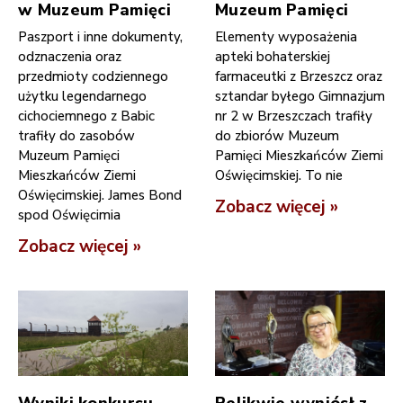
w Muzeum Pamięci
Muzeum Pamięci
Paszport i inne dokumenty,
Elementy wyposażenia
odznaczenia oraz
apteki bohaterskiej
przedmioty codziennego
farmaceutki z Brzeszcz oraz
użytku legendarnego
sztandar byłego Gimnazjum
cichociemnego z Babic
nr 2 w Brzeszczach trafiły
trafiły do zasobów
do zbiorów Muzeum
Muzeum Pamięci
Pamięci Mieszkańców Ziemi
Mieszkańców Ziemi
Oświęcimskiej. To nie
Oświęcimskiej. James Bond
Zobacz więcej »
spod Oświęcimia
Zobacz więcej »
Wyniki konkursu
Relikwie wyniósł z