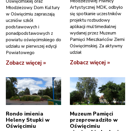
Młodzieżowej Piwnicy
Oświęcimskiej oraz
Artystycznej MDK, odbyło
Młodzieżowy Dom Kultury
się spotkanie uczestników
w Oświęcimiu zapraszają
projektu rozbudowy
uczniów szkół
aplikacji multimedialnej
podstawowych i
wydanej przez Muzeum
ponadpodstawowych z
Pamięci Mieszkańców Ziemi
powiatu oświęcimskiego do
Oświęcimskiej. Za aktywny
udziału w pierwszej edycji
udział
Powiatowego
Zobacz więcej »
Zobacz więcej »
Rondo imienia
Muzeum Pamięci
Heleny Stupki w
przeprowadziło w
Oświęcimiu
Oświęcimiu