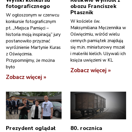
fotograficznego
obozu Franciszek
Ptasznik
W ogłoszonym w czerwcu
W kościele św.
konkursie fotograficznym
Maksymiliana Męczennika w
pt. „Miejsca Pamięci –
Oświęcimiu, wśród wielu
historia moją inspiracją” jury
cennych pamiątek znajdują
postanowiło przyznać
się m.in. miniaturowy mszał
wyróżnienie Martynie Kuras
i maleńki kielich. Używali ich
z Oświęcimia.
księża uwięzieni w KL
Przypomnijmy, że można
było
Zobacz więcej »
Zobacz więcej »
Prezydent oglądał
80. rocznica