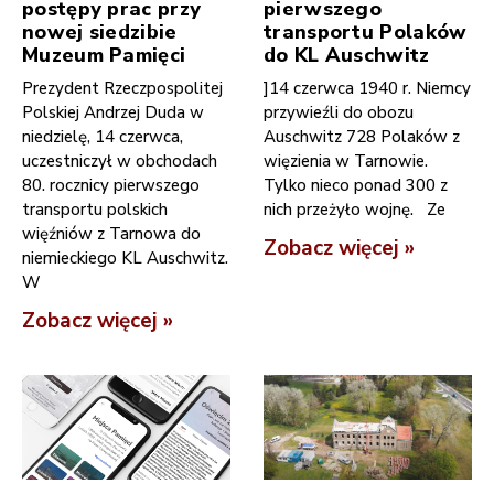
postępy prac przy
pierwszego
nowej siedzibie
transportu Polaków
Muzeum Pamięci
do KL Auschwitz
Prezydent Rzeczpospolitej
]14 czerwca 1940 r. Niemcy
Polskiej Andrzej Duda w
przywieźli do obozu
niedzielę, 14 czerwca,
Auschwitz 728 Polaków z
uczestniczył w obchodach
więzienia w Tarnowie.
80. rocznicy pierwszego
Tylko nieco ponad 300 z
transportu polskich
nich przeżyło wojnę. Ze
więźniów z Tarnowa do
Zobacz więcej »
niemieckiego KL Auschwitz.
W
Zobacz więcej »