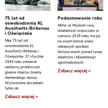
75 lat od
Podsumowanie roku
oswobodzenia KL
Mimo że Muzeum swą
Auschwitz-Birkenau
działalność rozpoczęło w
i Oświęcimia
czerwcu 2018 roku, ma już
Mija 75 lat od
na swym koncie wiele
oswobodzenia KL
ciekawych spotkań
Auschwitz-Birkenau i
historycznych, ponad tysiąc
Oświęcimia. 27 stycznia
obiektów i kilkadziesiąt
1945 roku żołnierze
zgromadzonych
radzieccy przekroczyli
Zobacz więcej »
granice miasta i bramy
niemieckiego obozu.
Wyzwolenia doczekało
tylko ok.
Zobacz więcej »