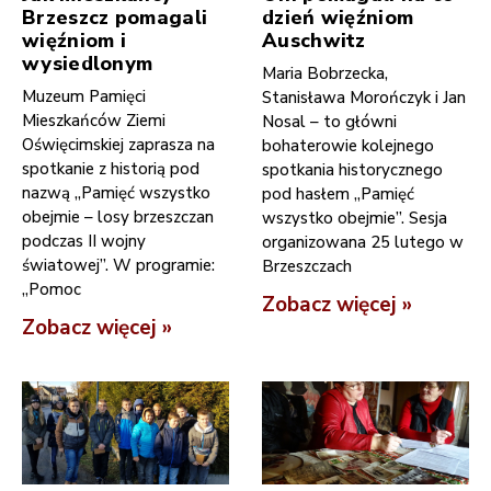
Brzeszcz pomagali
dzień więźniom
więźniom i
Auschwitz
wysiedlonym
Maria Bobrzecka,
Muzeum Pamięci
Stanisława Morończyk i Jan
Mieszkańców Ziemi
Nosal – to główni
Oświęcimskiej zaprasza na
bohaterowie kolejnego
spotkanie z historią pod
spotkania historycznego
nazwą „Pamięć wszystko
pod hasłem „Pamięć
obejmie – losy brzeszczan
wszystko obejmie”. Sesja
podczas II wojny
organizowana 25 lutego w
światowej”. W programie:
Brzeszczach
„Pomoc
Zobacz więcej »
Zobacz więcej »