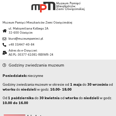
Muzeum Pamięci Mieszkańców Ziemi Oświęcimskiej
ul. Maksymiliana Kolbego 2A
32-600 Oświęcim
biuro@muzeumpamieci.pl
+48 33/447-40-84
Adres do e-Doręczeń:
AE:PL-30377-61081-RBIWR-24
Godziny zwiedzania muzeum
Poniedziałek:
nieczynne
Godziny zwiedzania muzeum w okresie od
1 maja
do
30 września
od
wtorku
do
niedzieli
w godz.
10.00- 18.00
Od
1 października
do
30 kwietnia
od
wtorku
do
niedzieli
w godz.
10.00 do 16.00