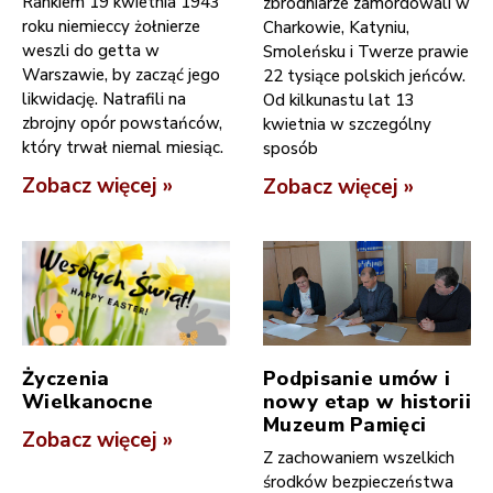
Rankiem 19 kwietnia 1943
zbrodniarze zamordowali w
roku niemieccy żołnierze
Charkowie, Katyniu,
weszli do getta w
Smoleńsku i Twerze prawie
Warszawie, by zacząć jego
22 tysiące polskich jeńców.
likwidację. Natrafili na
Od kilkunastu lat 13
zbrojny opór powstańców,
kwietnia w szczególny
który trwał niemal miesiąc.
sposób
Zobacz więcej »
Zobacz więcej »
Życzenia
Podpisanie umów i
Wielkanocne
nowy etap w historii
Muzeum Pamięci
Zobacz więcej »
Z zachowaniem wszelkich
środków bezpieczeństwa