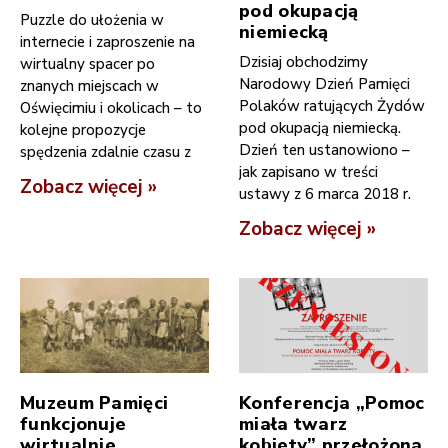
pod okupacją
Puzzle do ułożenia w
niemiecką
internecie i zaproszenie na
Dzisiaj obchodzimy
wirtualny spacer po
Narodowy Dzień Pamięci
znanych miejscach w
Polaków ratujących Żydów
Oświęcimiu i okolicach – to
pod okupacją niemiecką.
kolejne propozycje
Dzień ten ustanowiono –
spędzenia zdalnie czasu z
jak zapisano w treści
Zobacz więcej »
ustawy z 6 marca 2018 r.
Zobacz więcej »
Muzeum Pamięci
Konferencja „Pomoc
funkcjonuje
miała twarz
wirtualnie
kobiety” przełożona