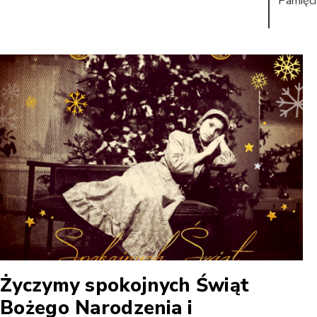
Pamięci
Życzymy spokojnych Świąt
Bożego Narodzenia i